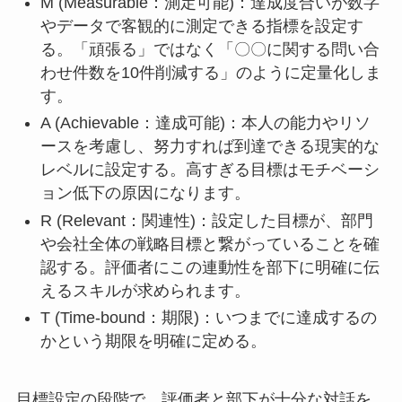
M (Measurable：測定可能)：達成度合いが数字
やデータで客観的に測定できる指標を設定す
る。「頑張る」ではなく「〇〇に関する問い合
わせ件数を10件削減する」のように定量化しま
す。
A (Achievable：達成可能)：本人の能力やリソ
ースを考慮し、努力すれば到達できる現実的な
レベルに設定する。高すぎる目標はモチベーシ
ョン低下の原因になります。
R (Relevant：関連性)：設定した目標が、部門
や会社全体の戦略目標と繋がっていることを確
認する。評価者にこの連動性を部下に明確に伝
えるスキルが求められます。
T (Time-bound：期限)：いつまでに達成するの
かという期限を明確に定める。
目標設定の段階で、評価者と部下が十分な対話を