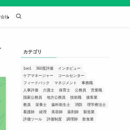
営会社
イ
カテゴリ
1on1
360度評価
インタビュー
ケアマネージャー
コールセンター
フィードバック
マネジメント
事務職
人事評価
介護士
保育士
公務員
営業職
国家公務員
地方公務員
技術職
接客業
教員
栄養士
歯科衛生士
消防
理学療法士
看護師
経理
美容師
薬剤師
製造業
評価ツール
評価制度
調理師
飲食業