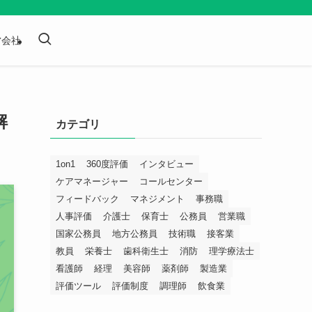
営会社
解
カテゴリ
1on1
360度評価
インタビュー
ケアマネージャー
コールセンター
フィードバック
マネジメント
事務職
人事評価
介護士
保育士
公務員
営業職
国家公務員
地方公務員
技術職
接客業
教員
栄養士
歯科衛生士
消防
理学療法士
看護師
経理
美容師
薬剤師
製造業
評価ツール
評価制度
調理師
飲食業