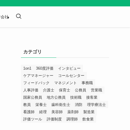
営会社
カテゴリ
1on1
360度評価
インタビュー
ケアマネージャー
コールセンター
フィードバック
マネジメント
事務職
人事評価
介護士
保育士
公務員
営業職
国家公務員
地方公務員
技術職
接客業
教員
栄養士
歯科衛生士
消防
理学療法士
看護師
経理
美容師
薬剤師
製造業
評価ツール
評価制度
調理師
飲食業