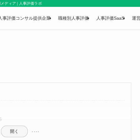
ディア | 人事評価ラボ
人事評価コンサル提供企業
職種別人事評価
人事評価SaaS
運
S
開く