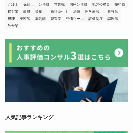
介護士
保育士
公務員
営業職
国家公務員
地方公務員
技術職
接客業
教員
栄養士
歯科衛生士
消防
理学療法士
看護師
経理
美容師
薬剤師
製造業
評価ツール
評価制度
調理師
飲食業
人気記事ランキング