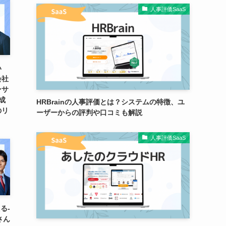
人事評価SaaS
い
会社
ンサ
と成
HRBrainの人事評価とは？システムの特徴、ユ
のリ
ーザーからの評判や口コミも解説
人事評価SaaS
る-
さん