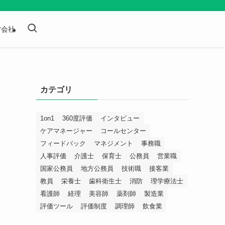
営会社
カテゴリ
1on1
360度評価
インタビュー
ケアマネージャー
コールセンター
フィードバック
マネジメント
事務職
人事評価
介護士
保育士
公務員
営業職
国家公務員
地方公務員
技術職
接客業
教員
栄養士
歯科衛生士
消防
理学療法士
看護師
経理
美容師
薬剤師
製造業
評価ツール
評価制度
調理師
飲食業