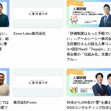
ない」
Zone Labo株式会社
「評価制度はもっと手軽で
語る、組
い」―アールシーシー株式
」に導
玉田雅行さんが語る人事コ
質
ル×設計SaaS「Tegajin」
長企業の「仕組み化」支援
アル―
とでは
株式会社Fusic
50名から100名の“壁”を越え
0度フ
OGSコンサルティング白水