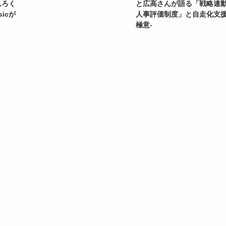
んろく
と広高さんが語る「戦略連
icが
人事評価制度」と自走化支
極意-