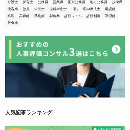
介護士
保育士
公務員
営業職
国家公務員
地方公務員
技術職
接客業
教員
栄養士
歯科衛生士
消防
理学療法士
看護師
経理
美容師
薬剤師
製造業
評価ツール
評価制度
調理師
飲食業
人気記事ランキング
人事評価の基礎知識