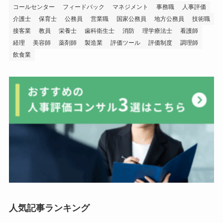
コールセンター
フィードバック
マネジメント
事務職
人事評価
介護士
保育士
公務員
営業職
国家公務員
地方公務員
技術職
接客業
教員
栄養士
歯科衛生士
消防
理学療法士
看護師
経理
美容師
薬剤師
製造業
評価ツール
評価制度
調理師
飲食業
人気記事ランキング